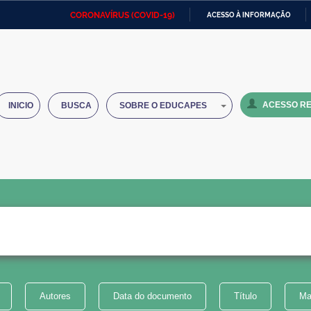
CORONAVÍRUS (COVID-19)
ACESSO À INFORMAÇÃO
Ministério da Defesa
Ministério das Relações
Mini
IR
Exteriores
PARA
O
Ministério da Cidadania
Ministério da Saúde
Mini
CONTEÚDO
ACESSO RE
INICIO
BUSCA
SOBRE O EDUCAPES
Ministério do Desenvolvimento
Controladoria-Geral da União
Minis
Regional
e do
Advocacia-Geral da União
Banco Central do Brasil
Plana
Autores
Data do documento
Título
Ma