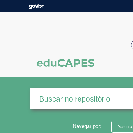
Casa Civil
Ministério da Justiça e
Segurança Pública
Ministério da Agricultura,
Ministério da Educação
Pecuária e Abastecimento
Ministério do Meio Ambiente
Ministério do Turismo
Secretaria de Governo
Gabinete de Segurança
Institucional
Navegar por:
Assunto