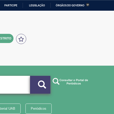
PARTICIPE
LEGISLAÇÃO
ÓRGÃOS DO GOVERNO
stério da Economia
Ministério da Infraestrutura
stério de Minas e Energia
Ministério da Ciência,
Tecnologia, Inovações e
Comunicações
STRITO
tério da Mulher, da Família
Secretaria-Geral
s Direitos Humanos
lto
terial UAB
Periódicos