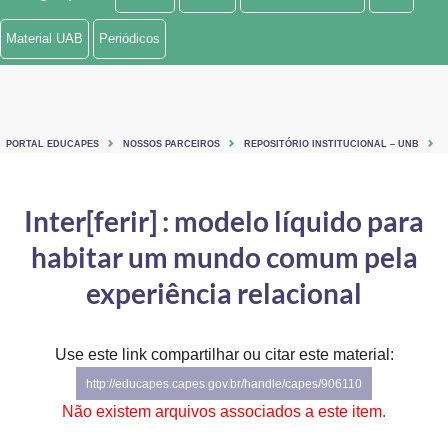
Ministério de Minas e Energia
Material UAB
Periódicos
Ministério da Ciência, Tecnologia, Inovações e Comunicações
Ministério do Meio Ambiente
PORTAL EDUCAPES
NOSSOS PARCEIROS
REPOSITÓRIO INSTITUCIONAL – UNB
Ministério do Turismo
Ministério do Desenvolvimento Regional
Inter[ferir] : modelo líquido para
habitar um mundo comum pela
Controladoria-Geral da União
experiência relacional
Ministério da Mulher, da Família e dos Direitos Humanos
Secretaria-Geral
Use este link compartilhar ou citar este material:
Secretaria de Governo
http://educapes.capes.gov.br/handle/capes/906110
Não existem arquivos associados a este item.
Gabinete de Segurança Institucional