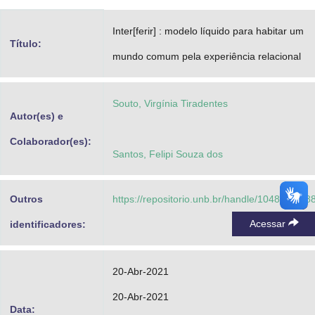
Advocacia-Geral da União
Inter[ferir] : modelo líquido para habitar um
Título:
Banco Central do Brasil
mundo comum pela experiência relacional
Planalto
Souto, Virgínia Tiradentes
Autor(es) e
Colaborador(es):
Santos, Felipi Souza dos
Outros
https://repositorio.unb.br/handle/10482/4058
Acessar
identificadores:
20-Abr-2021
20-Abr-2021
Data: