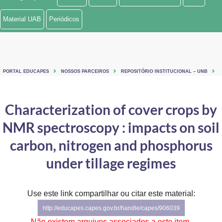
Ministério de Minas e Energia
Material UAB
Periódicos
Ministério da Ciência, Tecnologia, Inovações e Comunicações
Ministério do Meio Ambiente
PORTAL EDUCAPES
NOSSOS PARCEIROS
REPOSITÓRIO INSTITUCIONAL – UNB
Ministério do Turismo
Ministério do Desenvolvimento Regional
Characterization of cover crops by
NMR spectroscopy : impacts on soil
Controladoria-Geral da União
carbon, nitrogen and phosphorus
Ministério da Mulher, da Família e dos Direitos Humanos
under tillage regimes
Secretaria-Geral
Secretaria de Governo
Use este link compartilhar ou citar este material:
http://educapes.capes.gov.br/handle/capes/906039
Gabinete de Segurança Institucional
Não existem arquivos associados a este item.