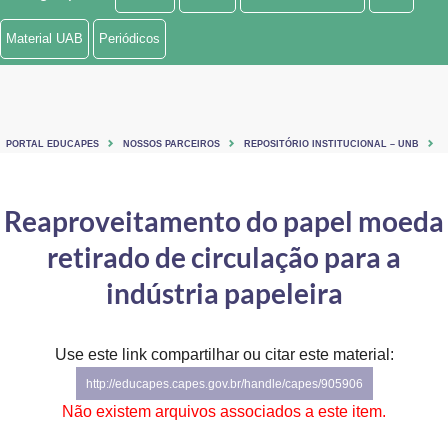
Ministério de Minas e Energia
Material UAB
Periódicos
Ministério da Ciência, Tecnologia, Inovações e Comunicações
Ministério do Meio Ambiente
PORTAL EDUCAPES
NOSSOS PARCEIROS
REPOSITÓRIO INSTITUCIONAL – UNB
Ministério do Turismo
Ministério do Desenvolvimento Regional
Reaproveitamento do papel moeda
retirado de circulação para a
Controladoria-Geral da União
indústria papeleira
Ministério da Mulher, da Família e dos Direitos Humanos
Secretaria-Geral
Use este link compartilhar ou citar este material:
Secretaria de Governo
http://educapes.capes.gov.br/handle/capes/905906
Não existem arquivos associados a este item.
Gabinete de Segurança Institucional