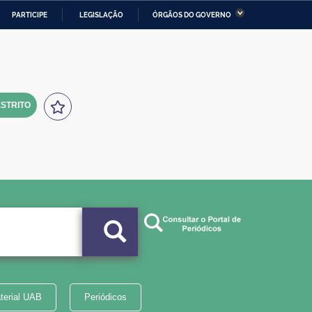
PARTICIPE
LEGISLAÇÃO
ÓRGÃOS DO GOVERNO
stério da Economia
Ministério da Infraestrutura
stério de Minas e Energia
Ministério da Ciência,
Tecnologia, Inovações e
Comunicações
STRITO
tério da Mulher, da Família
Secretaria-Geral
s Direitos Humanos
lto
terial UAB
Periódicos