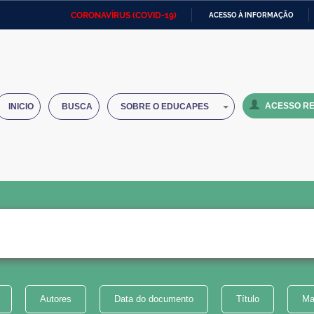
CORONAVÍRUS (COVID-19)
ACESSO À INFORMAÇÃO
Ministério da Defesa
Ministério das Relações
Mini
IR
Exteriores
PARA
O
Ministério da Cidadania
Ministério da Saúde
Mini
CONTEÚDO
ACESSO RE
INICIO
BUSCA
SOBRE O EDUCAPES
Ministério do Desenvolvimento
Controladoria-Geral da União
Minis
Regional
e do
Advocacia-Geral da União
Banco Central do Brasil
Plana
Autores
Data do documento
Título
Ma