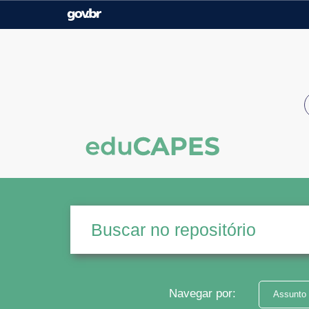
Casa Civil
Ministério da Justiça e
Segurança Pública
Ministério da Agricultura,
Ministério da Educação
Pecuária e Abastecimento
Ministério do Meio Ambiente
Ministério do Turismo
Secretaria de Governo
Gabinete de Segurança
Institucional
Navegar por:
Assunto