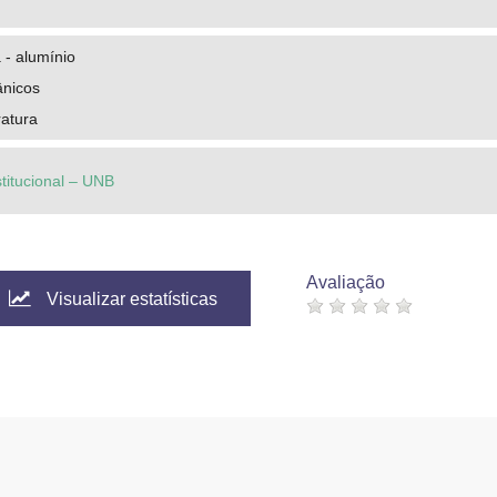
 - alumínio
ânicos
ratura
stitucional – UNB
Avaliação
Visualizar estatísticas