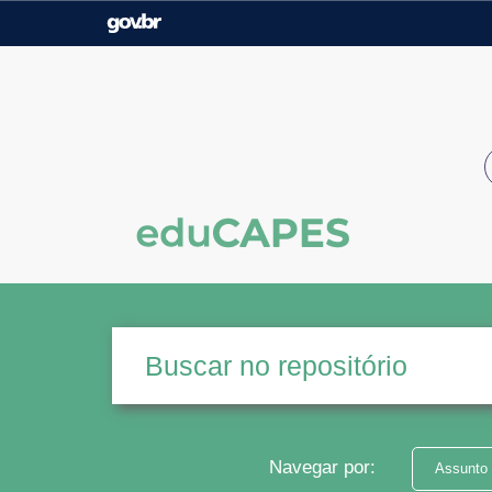
Casa Civil
Ministério da Justiça e
Segurança Pública
Ministério da Agricultura,
Ministério da Educação
Pecuária e Abastecimento
Ministério do Meio Ambiente
Ministério do Turismo
Secretaria de Governo
Gabinete de Segurança
Institucional
Navegar por:
Assunto