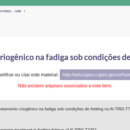
UCIONAL – UNB
riogênico na fadiga sob condições d
tilhar ou citar este material:
http://educapes.capes.gov.br/ha
Não existem arquivos associados a este item.
tratamento criogênico na fadiga sob condições de fretting no Al 7050-T
yogenic treatment in fretting fatigue of Al 7050-T7451