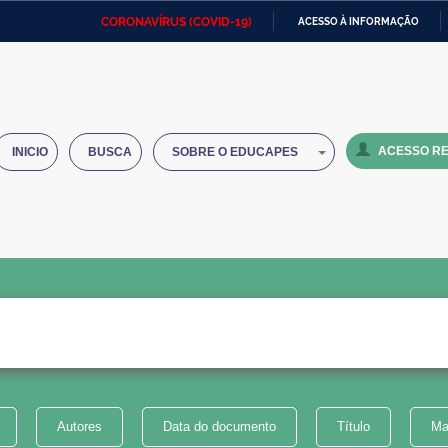
CORONAVÍRUS (COVID-19)
ACESSO À INFORMAÇÃO
Ministério da Defesa
Ministério das Relações
Mini
IR
Exteriores
PARA
O
Ministério da Cidadania
Ministério da Saúde
Mini
CONTEÚDO
ACESSO RE
INICIO
BUSCA
SOBRE O EDUCAPES
Ministério do Desenvolvimento
Controladoria-Geral da União
Minis
Regional
e do
Advocacia-Geral da União
Banco Central do Brasil
Plana
Autores
Data do documento
Título
Ma