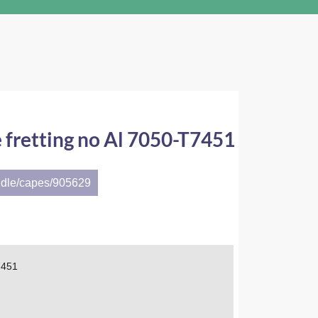
e fretting no Al 7050-T7451
ndle/capes/905629
7451