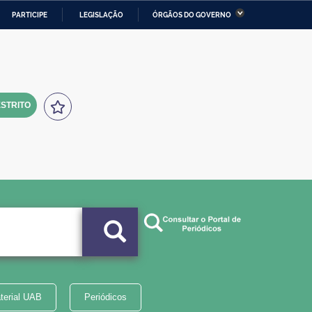
PARTICIPE
LEGISLAÇÃO
ÓRGÃOS DO GOVERNO
stério da Economia
Ministério da Infraestrutura
stério de Minas e Energia
Ministério da Ciência,
Tecnologia, Inovações e
Comunicações
STRITO
tério da Mulher, da Família
Secretaria-Geral
s Direitos Humanos
lto
terial UAB
Periódicos