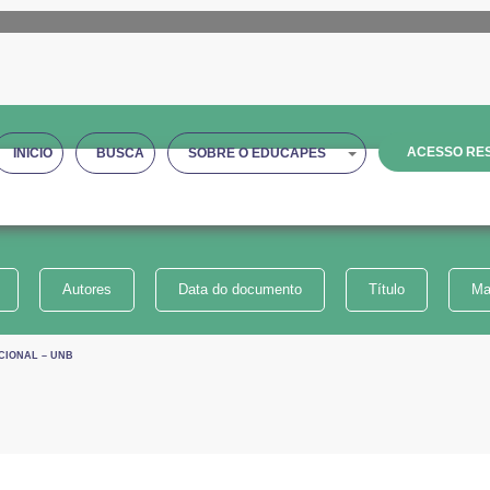
ACESSO RES
INICIO
BUSCA
SOBRE O EDUCAPES
Autores
Data do documento
Título
Ma
CIONAL – UNB