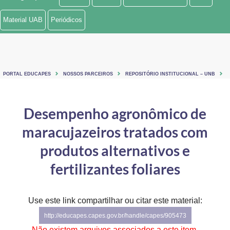
Ministério de Minas e Energia
Material UAB
Periódicos
Ministério da Ciência, Tecnologia, Inovações e Comunicações
Ministério do Meio Ambiente
PORTAL EDUCAPES
NOSSOS PARCEIROS
REPOSITÓRIO INSTITUCIONAL – UNB
Ministério do Turismo
Ministério do Desenvolvimento Regional
Desempenho agronômico de
maracujazeiros tratados com
Controladoria-Geral da União
produtos alternativos e
Ministério da Mulher, da Família e dos Direitos Humanos
fertilizantes foliares
Secretaria-Geral
Secretaria de Governo
Use este link compartilhar ou citar este material:
http://educapes.capes.gov.br/handle/capes/905473
Gabinete de Segurança Institucional
Não existem arquivos associados a este item.