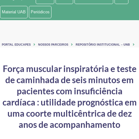
Ministério de Minas e Energia
Material UAB
Periódicos
Ministério da Ciência, Tecnologia, Inovações e Comunicações
Ministério do Meio Ambiente
PORTAL EDUCAPES
NOSSOS PARCEIROS
REPOSITÓRIO INSTITUCIONAL – UNB
Ministério do Turismo
Ministério do Desenvolvimento Regional
Força muscular inspiratória e teste
de caminhada de seis minutos em
Controladoria-Geral da União
pacientes com insuficiência
Ministério da Mulher, da Família e dos Direitos Humanos
cardíaca : utilidade prognóstica em
Secretaria-Geral
uma coorte multicêntrica de dez
Secretaria de Governo
anos de acompanhamento
Gabinete de Segurança Institucional