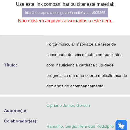
Use este link compartilhar ou citar este material:
Advocacia-Geral da União
http://educapes.capes.gov.br/handle/capes/905365
Banco Central do Brasil
Não existem arquivos associados a este item.
Planalto
Força muscular inspiratória e teste de
caminhada de seis minutos em pacientes
Título:
com insuficiência cardíaca : utilidade
prognóstica em uma coorte multicêntrica de
dez anos de acompanhamento
Cipriano Júnior, Gérson
Autor(es) e
Colaborador(es):
Ramalho, Sergio Henrique Rodolpho