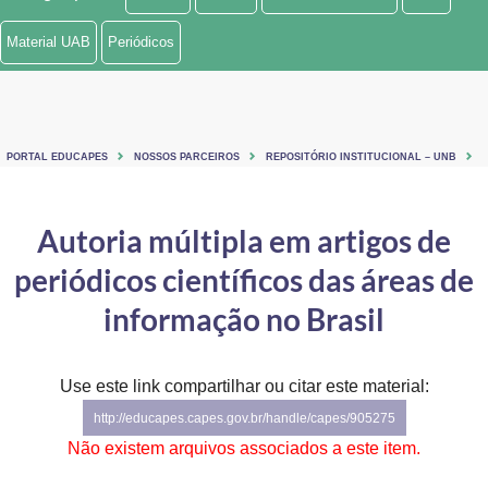
Ministério de Minas e Energia
Material UAB
Periódicos
Ministério da Ciência, Tecnologia, Inovações e Comunicações
Ministério do Meio Ambiente
PORTAL EDUCAPES
NOSSOS PARCEIROS
REPOSITÓRIO INSTITUCIONAL – UNB
Ministério do Turismo
Ministério do Desenvolvimento Regional
Autoria múltipla em artigos de
periódicos científicos das áreas de
Controladoria-Geral da União
informação no Brasil
Ministério da Mulher, da Família e dos Direitos Humanos
Secretaria-Geral
Use este link compartilhar ou citar este material:
Secretaria de Governo
http://educapes.capes.gov.br/handle/capes/905275
Não existem arquivos associados a este item.
Gabinete de Segurança Institucional