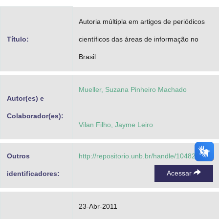
Advocacia-Geral da União
Autoria múltipla em artigos de periódicos
Banco Central do Brasil
Título:
científicos das áreas de informação no
Planalto
Brasil
Mueller, Suzana Pinheiro Machado
Autor(es) e
Colaborador(es):
Vilan Filho, Jayme Leiro
Outros
http://repositorio.unb.br/handle/10482/7468
Acessar
identificadores:
23-Abr-2011