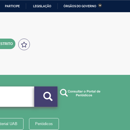
PARTICIPE
LEGISLAÇÃO
ÓRGÃOS DO GOVERNO
stério da Economia
Ministério da Infraestrutura
stério de Minas e Energia
Ministério da Ciência,
Tecnologia, Inovações e
Comunicações
STRITO
tério da Mulher, da Família
Secretaria-Geral
s Direitos Humanos
lto
terial UAB
Periódicos