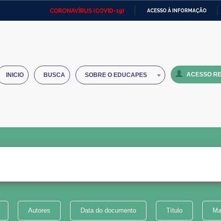
CORONAVÍRUS (COVID-19)
ACESSO À INFORMAÇÃO
Ministério da Defesa
Ministério das Relações
Mini
IR
Exteriores
PARA
O
Ministério da Cidadania
Ministério da Saúde
Mini
CONTEÚDO
ACESSO RE
INICIO
BUSCA
SOBRE O EDUCAPES
Ministério do Desenvolvimento
Controladoria-Geral da União
Minis
Regional
e do
Advocacia-Geral da União
Banco Central do Brasil
Plana
Autores
Data do documento
Título
Ma