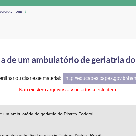
UCIONAL – UNB
ela de um ambulatório de geriatria do
tilhar ou citar este material:
http://educapes.capes.gov.br/ha
Não existem arquivos associados a este item.
 de um ambulatório de geriatria do Distrito Federal
a geriatric outpatient service in Federal District, Brazil