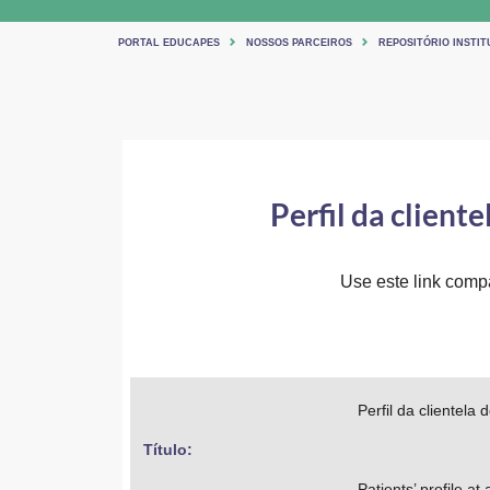
PORTAL EDUCAPES
NOSSOS PARCEIROS
REPOSITÓRIO INSTIT
Perfil da client
Use este link compar
Perfil da clientela
Título: 
Patients’ profile at 