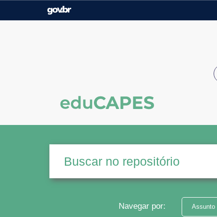
Casa Civil
Ministério da Justiça e
Segurança Pública
Ministério da Agricultura,
Ministério da Educação
Pecuária e Abastecimento
Ministério do Meio Ambiente
Ministério do Turismo
Secretaria de Governo
Gabinete de Segurança
Institucional
Navegar por:
Assunto