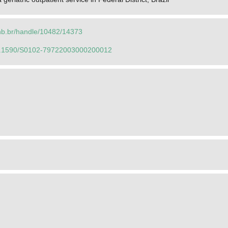
.unb.br/handle/10482/14373
/10.1590/S0102-79722003000200012