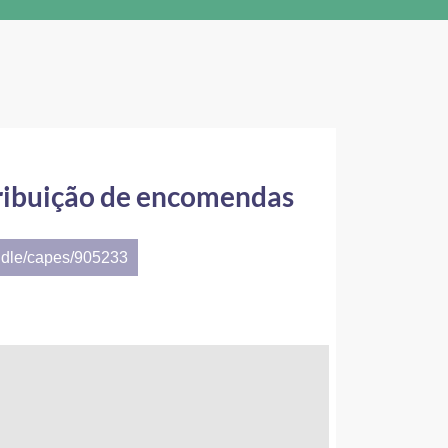
tribuição de encomendas
ndle/capes/905233