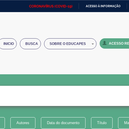
CORONAVÍRUS (COVID-19)
ACESSO À INFORMAÇÃO
Ministério da Defesa
Ministério das Relações
Mini
IR
Exteriores
PARA
O
Ministério da Cidadania
Ministério da Saúde
Mini
CONTEÚDO
ACESSO RE
INICIO
BUSCA
SOBRE O EDUCAPES
Ministério do Desenvolvimento
Controladoria-Geral da União
Minis
Regional
e do
Advocacia-Geral da União
Banco Central do Brasil
Plana
Autores
Data do documento
Título
Ma