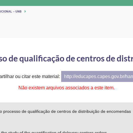
UCIONAL – UNB
so de qualificação de centros de dis
tilhar ou citar este material:
http://educapes.capes.gov.br/ha
Não existem arquivos associados a este item.
o processo de qualificação de centros de distribuição de encomendas
 the study of the quantification of delevery centers orders