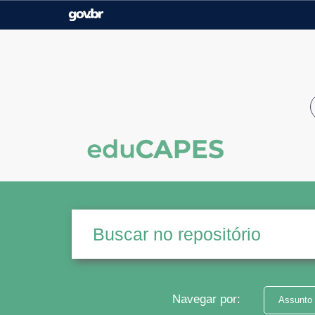
Casa Civil
Ministério da Justiça e
Segurança Pública
Ministério da Agricultura,
Ministério da Educação
Pecuária e Abastecimento
Ministério do Meio Ambiente
Ministério do Turismo
Secretaria de Governo
Gabinete de Segurança
Institucional
Navegar por:
Assunto