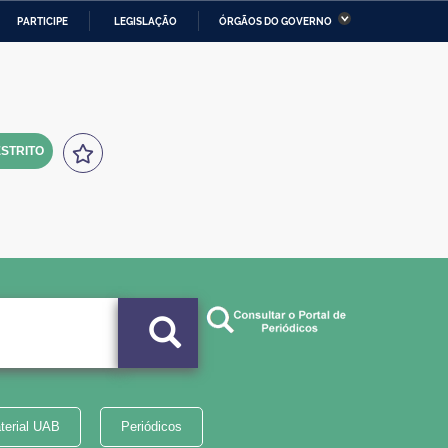
PARTICIPE
LEGISLAÇÃO
ÓRGÃOS DO GOVERNO
stério da Economia
Ministério da Infraestrutura
stério de Minas e Energia
Ministério da Ciência,
Tecnologia, Inovações e
Comunicações
STRITO
tério da Mulher, da Família
Secretaria-Geral
s Direitos Humanos
lto
terial UAB
Periódicos