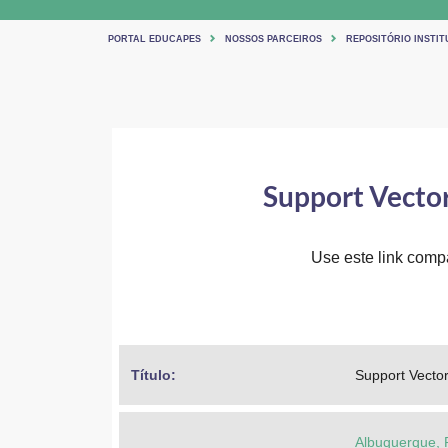
PORTAL EDUCAPES
NOSSOS PARCEIROS
REPOSITÓRIO INSTIT
Support Vector
Use este link compar
Título: 
Support Vector
Albuquerque, 