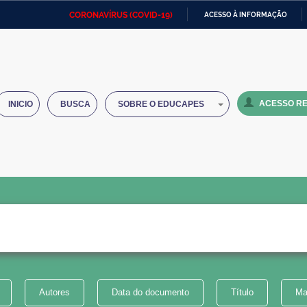
CORONAVÍRUS (COVID-19)
ACESSO À INFORMAÇÃO
Ministério da Defesa
Ministério das Relações
Mini
IR
Exteriores
PARA
O
Ministério da Cidadania
Ministério da Saúde
Mini
CONTEÚDO
ACESSO RE
INICIO
BUSCA
SOBRE O EDUCAPES
Ministério do Desenvolvimento
Controladoria-Geral da União
Minis
Regional
e do
Advocacia-Geral da União
Banco Central do Brasil
Plana
Autores
Data do documento
Título
Ma