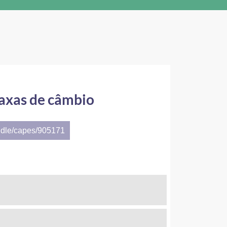
taxas de câmbio
ndle/capes/905171