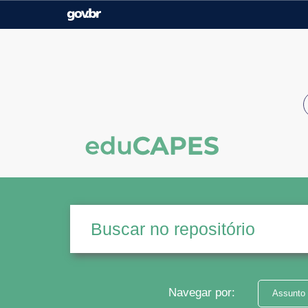
Casa Civil
Ministério da Justiça e
Segurança Pública
Ministério da Agricultura,
Ministério da Educação
Pecuária e Abastecimento
Ministério do Meio Ambiente
Ministério do Turismo
Secretaria de Governo
Gabinete de Segurança
Institucional
Navegar por:
Assunto