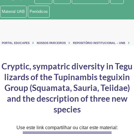
Ministério de Minas e Energia
Material UAB
Periódicos
Ministério da Ciência, Tecnologia, Inovações e Comunicações
Ministério do Meio Ambiente
PORTAL EDUCAPES
NOSSOS PARCEIROS
REPOSITÓRIO INSTITUCIONAL – UNB
Ministério do Turismo
Ministério do Desenvolvimento Regional
Cryptic, sympatric diversity in Tegu
lizards of the Tupinambis teguixin
Controladoria-Geral da União
Group (Squamata, Sauria, Teiidae)
Ministério da Mulher, da Família e dos Direitos Humanos
and the description of three new
Secretaria-Geral
species
Secretaria de Governo
Gabinete de Segurança Institucional
Use este link compartilhar ou citar este material: