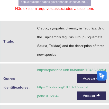
http://educapes.capes.gov.br/handle/capes/905039
Advocacia-Geral da União
Não existem arquivos associados a este item.
Banco Central do Brasil
Planalto
Cryptic, sympatric diversity in Tegu lizards of
the Tupinambis teguixin Group (Squamata,
Título:
Sauria, Teiidae) and the description of three
new species
http://repositorio.unb.br/handle/10482/23854
Acessar
Outros
https://dx.doi.org/10.1371/journal.
identificadores:
Acessar
pone.0158542