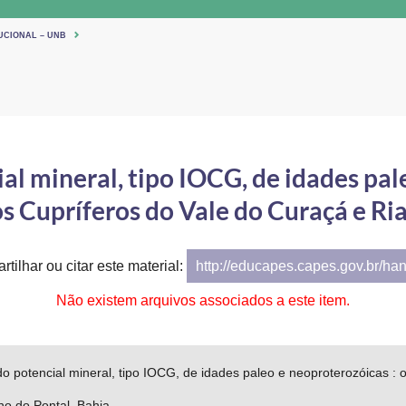
UCIONAL – UNB
 mineral, tipo IOCG, de idades pale
s Cupríferos do Vale do Curaçá e Ri
tilhar ou citar este material:
http://educapes.capes.gov.br/ha
Não existem arquivos associados a este item.
potencial mineral, tipo IOCG, de idades paleo e neoproterozóicas : o
ho do Pontal, Bahia