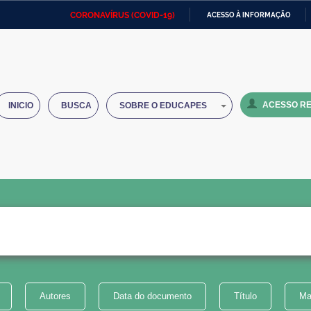
CORONAVÍRUS (COVID-19)
ACESSO À INFORMAÇÃO
Ministério da Defesa
Ministério das Relações
Mini
IR
Exteriores
PARA
O
Ministério da Cidadania
Ministério da Saúde
Mini
CONTEÚDO
ACESSO RE
INICIO
BUSCA
SOBRE O EDUCAPES
Ministério do Desenvolvimento
Controladoria-Geral da União
Minis
Regional
e do
Advocacia-Geral da União
Banco Central do Brasil
Plana
Autores
Data do documento
Título
Ma