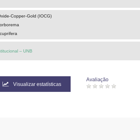
Oxide-Copper-Gold (IOCG)
Borborema
cuprifera
stitucional – UNB
Avaliação
Visualizar estatísticas