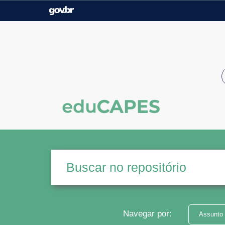
Casa Civil
Ministério da Justiça e
Segurança Pública
Ministério da Agricultura,
Ministério da Educação
Pecuária e Abastecimento
Ministério do Meio Ambiente
Ministério do Turismo
Secretaria de Governo
Gabinete de Segurança
Institucional
Navegar por:
Assunto