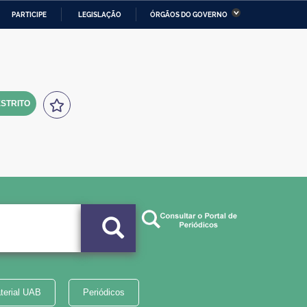
PARTICIPE
LEGISLAÇÃO
ÓRGÃOS DO GOVERNO
stério da Economia
Ministério da Infraestrutura
stério de Minas e Energia
Ministério da Ciência,
Tecnologia, Inovações e
Comunicações
STRITO
tério da Mulher, da Família
Secretaria-Geral
s Direitos Humanos
lto
terial UAB
Periódicos