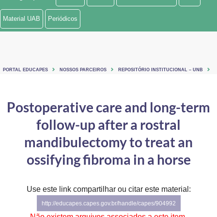
Ministério de Minas e Energia
Material UAB
Periódicos
Ministério da Ciência, Tecnologia, Inovações e Comunicações
Ministério do Meio Ambiente
PORTAL EDUCAPES
NOSSOS PARCEIROS
REPOSITÓRIO INSTITUCIONAL – UNB
Ministério do Turismo
Ministério do Desenvolvimento Regional
Postoperative care and long-term
follow-up after a rostral
Controladoria-Geral da União
mandibulectomy to treat an
Ministério da Mulher, da Família e dos Direitos Humanos
ossifying fibroma in a horse
Secretaria-Geral
Secretaria de Governo
Use este link compartilhar ou citar este material:
http://educapes.capes.gov.br/handle/capes/904992
Gabinete de Segurança Institucional
Não existem arquivos associados a este item.