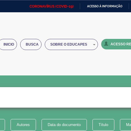
CORONAVÍRUS (COVID-19)
ACESSO À INFORMAÇÃO
Ministério da Defesa
Ministério das Relações
Mini
IR
Exteriores
PARA
O
Ministério da Cidadania
Ministério da Saúde
Mini
CONTEÚDO
ACESSO RE
INICIO
BUSCA
SOBRE O EDUCAPES
Ministério do Desenvolvimento
Controladoria-Geral da União
Minis
Regional
e do
Advocacia-Geral da União
Banco Central do Brasil
Plana
Autores
Data do documento
Título
Ma