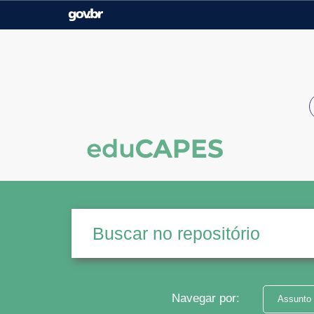
Casa Civil
Ministério da Justiça e
Segurança Pública
Ministério da Agricultura,
Ministério da Educação
Pecuária e Abastecimento
Ministério do Meio Ambiente
Ministério do Turismo
Secretaria de Governo
Gabinete de Segurança
Institucional
Navegar por:
Assunto