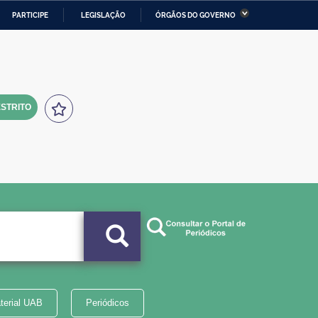
PARTICIPE
LEGISLAÇÃO
ÓRGÃOS DO GOVERNO
stério da Economia
Ministério da Infraestrutura
stério de Minas e Energia
Ministério da Ciência,
Tecnologia, Inovações e
Comunicações
STRITO
tério da Mulher, da Família
Secretaria-Geral
s Direitos Humanos
lto
terial UAB
Periódicos