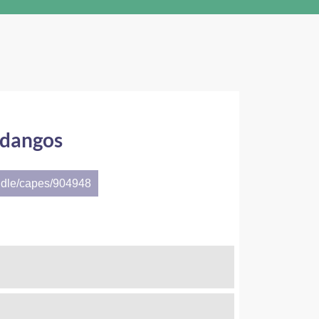
ndangos
ndle/capes/904948