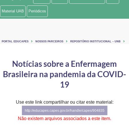
Ministério de Minas e Energia
Material UAB
Periódicos
Ministério da Ciência, Tecnologia, Inovações e Comunicações
Ministério do Meio Ambiente
PORTAL EDUCAPES
NOSSOS PARCEIROS
REPOSITÓRIO INSTITUCIONAL – UNB
Ministério do Turismo
Ministério do Desenvolvimento Regional
Notícias sobre a Enfermagem
Brasileira na pandemia da COVID-
Controladoria-Geral da União
19
Ministério da Mulher, da Família e dos Direitos Humanos
Secretaria-Geral
Use este link compartilhar ou citar este material:
Secretaria de Governo
http://educapes.capes.gov.br/handle/capes/904835
Não existem arquivos associados a este item.
Gabinete de Segurança Institucional