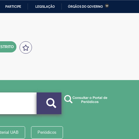
PARTICIPE
LEGISLAÇÃO
ÓRGÃOS DO GOVERNO
stério da Economia
Ministério da Infraestrutura
stério de Minas e Energia
Ministério da Ciência,
Tecnologia, Inovações e
Comunicações
STRITO
tério da Mulher, da Família
Secretaria-Geral
s Direitos Humanos
lto
terial UAB
Periódicos