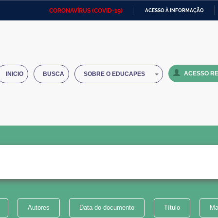
CORONAVÍRUS (COVID-19)
ACESSO À INFORMAÇÃO
Ministério da Defesa
Ministério das Relações
Mini
IR
Exteriores
PARA
O
Ministério da Cidadania
Ministério da Saúde
Mini
CONTEÚDO
ACESSO RE
INICIO
BUSCA
SOBRE O EDUCAPES
Ministério do Desenvolvimento
Controladoria-Geral da União
Minis
Regional
e do
Advocacia-Geral da União
Banco Central do Brasil
Plana
Autores
Data do documento
Título
Ma