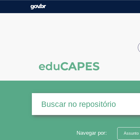
Casa Civil
Ministério da Justiça e
Segurança Pública
Ministério da Agricultura,
Ministério da Educação
Pecuária e Abastecimento
Ministério do Meio Ambiente
Ministério do Turismo
Secretaria de Governo
Gabinete de Segurança
Institucional
Navegar por:
Assunto