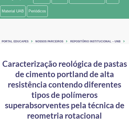
Ministério de Minas e Energia
Material UAB
Periódicos
Ministério da Ciência, Tecnologia, Inovações e Comunicações
Ministério do Meio Ambiente
PORTAL EDUCAPES
NOSSOS PARCEIROS
REPOSITÓRIO INSTITUCIONAL – UNB
Ministério do Turismo
Ministério do Desenvolvimento Regional
Caracterização reológica de pastas
de cimento portland de alta
Controladoria-Geral da União
resistência contendo diferentes
Ministério da Mulher, da Família e dos Direitos Humanos
tipos de polímeros
Secretaria-Geral
superabsorventes pela técnica de
Secretaria de Governo
reometria rotacional
Gabinete de Segurança Institucional