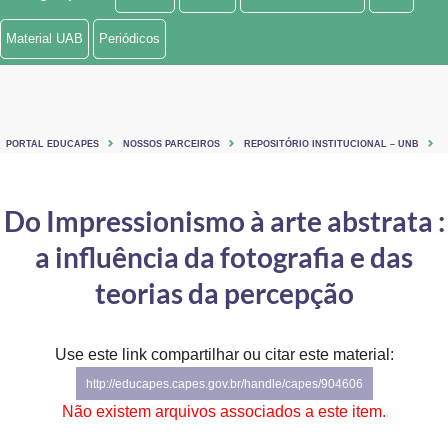
Ministério de Minas e Energia
Material UAB
Periódicos
Ministério da Ciência, Tecnologia, Inovações e Comunicações
Ministério do Meio Ambiente
PORTAL EDUCAPES
NOSSOS PARCEIROS
REPOSITÓRIO INSTITUCIONAL – UNB
Ministério do Turismo
Ministério do Desenvolvimento Regional
Do Impressionismo à arte abstrata :
a influência da fotografia e das
Controladoria-Geral da União
teorias da percepção
Ministério da Mulher, da Família e dos Direitos Humanos
Secretaria-Geral
Use este link compartilhar ou citar este material:
Secretaria de Governo
http://educapes.capes.gov.br/handle/capes/904606
Não existem arquivos associados a este item.
Gabinete de Segurança Institucional