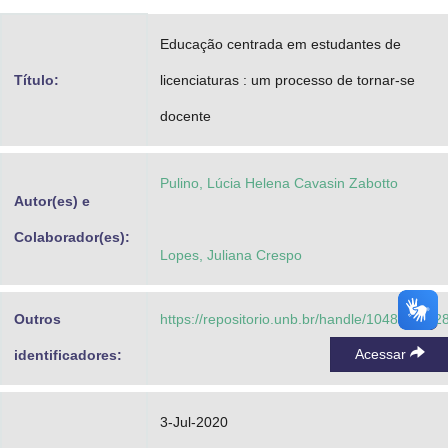
Advocacia-Geral da União
Educação centrada em estudantes de
Banco Central do Brasil
Título:
licenciaturas : um processo de tornar-se
Planalto
docente
Pulino, Lúcia Helena Cavasin Zabotto
Autor(es) e
Colaborador(es):
Lopes, Juliana Crespo
Outros
https://repositorio.unb.br/handle/10482/3892
Acessar
identificadores:
3-Jul-2020