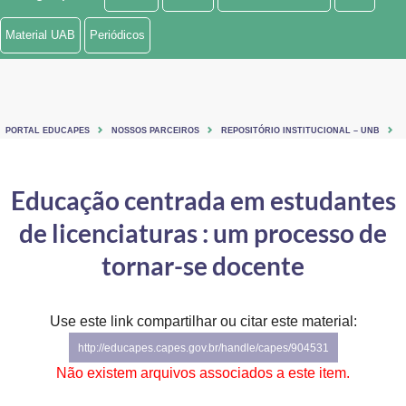
Ministério de Minas e Energia
Material UAB
Periódicos
Ministério da Ciência, Tecnologia, Inovações e Comunicações
Ministério do Meio Ambiente
PORTAL EDUCAPES
NOSSOS PARCEIROS
REPOSITÓRIO INSTITUCIONAL – UNB
Ministério do Turismo
Ministério do Desenvolvimento Regional
Educação centrada em estudantes
de licenciaturas : um processo de
Controladoria-Geral da União
tornar-se docente
Ministério da Mulher, da Família e dos Direitos Humanos
Secretaria-Geral
Use este link compartilhar ou citar este material:
Secretaria de Governo
http://educapes.capes.gov.br/handle/capes/904531
Não existem arquivos associados a este item.
Gabinete de Segurança Institucional