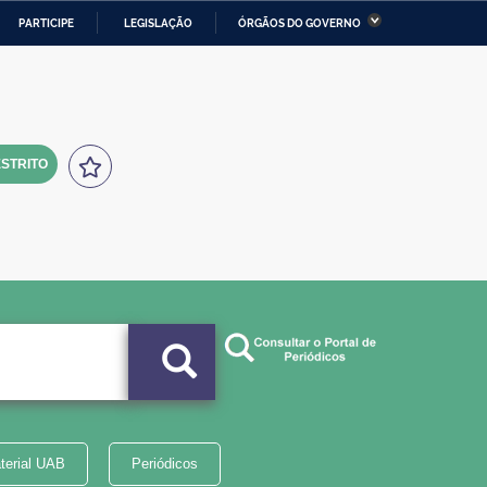
PARTICIPE
LEGISLAÇÃO
ÓRGÃOS DO GOVERNO
stério da Economia
Ministério da Infraestrutura
stério de Minas e Energia
Ministério da Ciência,
Tecnologia, Inovações e
Comunicações
STRITO
tério da Mulher, da Família
Secretaria-Geral
s Direitos Humanos
lto
terial UAB
Periódicos