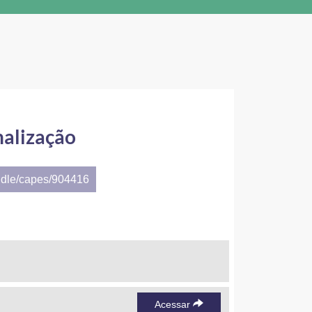
onalização
ndle/capes/904416
Acessar