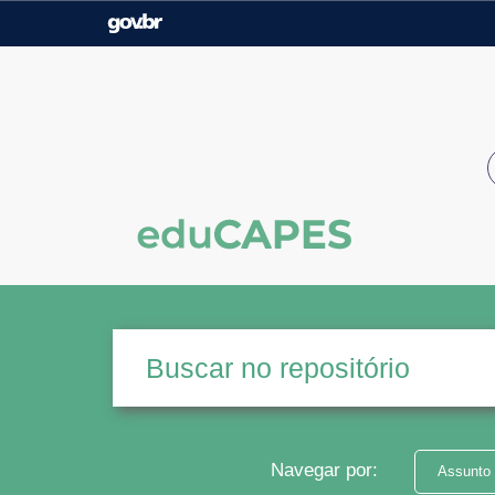
Casa Civil
Ministério da Justiça e
Segurança Pública
Ministério da Agricultura,
Ministério da Educação
Pecuária e Abastecimento
Ministério do Meio Ambiente
Ministério do Turismo
Secretaria de Governo
Gabinete de Segurança
Institucional
Navegar por:
Assunto