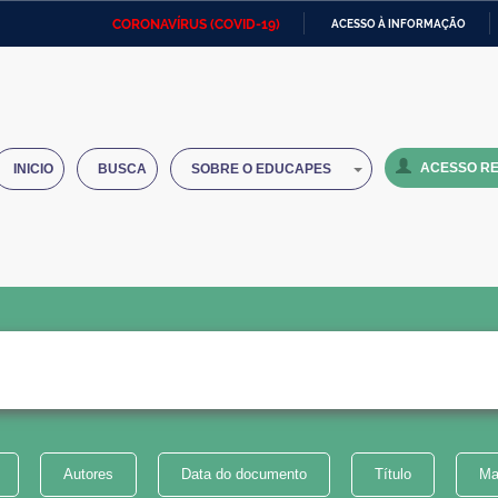
CORONAVÍRUS (COVID-19)
ACESSO À INFORMAÇÃO
Ministério da Defesa
Ministério das Relações
Mini
IR
Exteriores
PARA
O
Ministério da Cidadania
Ministério da Saúde
Mini
CONTEÚDO
ACESSO RE
INICIO
BUSCA
SOBRE O EDUCAPES
Ministério do Desenvolvimento
Controladoria-Geral da União
Minis
Regional
e do
Advocacia-Geral da União
Banco Central do Brasil
Plana
Autores
Data do documento
Título
Ma