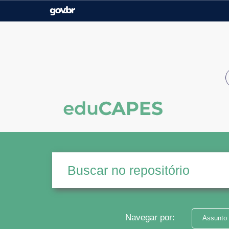
Casa Civil
Ministério da Justiça e
Segurança Pública
Ministério da Agricultura,
Ministério da Educação
Pecuária e Abastecimento
Ministério do Meio Ambiente
Ministério do Turismo
Secretaria de Governo
Gabinete de Segurança
Institucional
Navegar por:
Assunto