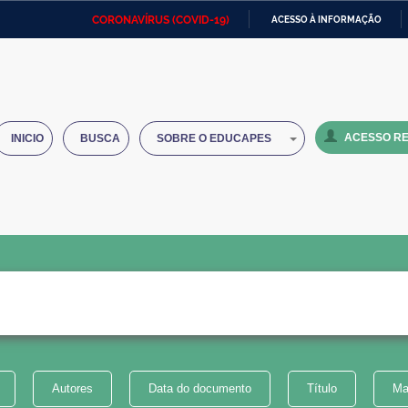
CORONAVÍRUS (COVID-19)
ACESSO À INFORMAÇÃO
Ministério da Defesa
Ministério das Relações
Mini
IR
Exteriores
PARA
O
Ministério da Cidadania
Ministério da Saúde
Mini
CONTEÚDO
ACESSO RE
INICIO
BUSCA
SOBRE O EDUCAPES
Ministério do Desenvolvimento
Controladoria-Geral da União
Minis
Regional
e do
Advocacia-Geral da União
Banco Central do Brasil
Plana
Autores
Data do documento
Título
Ma