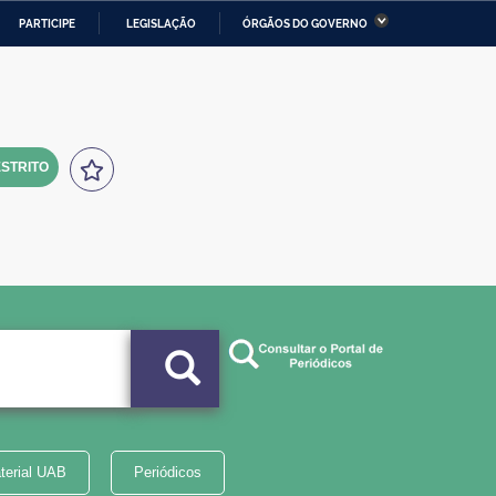
PARTICIPE
LEGISLAÇÃO
ÓRGÃOS DO GOVERNO
stério da Economia
Ministério da Infraestrutura
stério de Minas e Energia
Ministério da Ciência,
Tecnologia, Inovações e
Comunicações
STRITO
tério da Mulher, da Família
Secretaria-Geral
s Direitos Humanos
lto
terial UAB
Periódicos