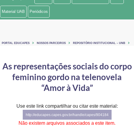
Ministério de Minas e Energia
Material UAB
Periódicos
Ministério da Ciência, Tecnologia, Inovações e Comunicações
Ministério do Meio Ambiente
PORTAL EDUCAPES
NOSSOS PARCEIROS
REPOSITÓRIO INSTITUCIONAL – UNB
Ministério do Turismo
Ministério do Desenvolvimento Regional
As representações sociais do corpo
feminino gordo na telenovela
Controladoria-Geral da União
“Amor à Vida”
Ministério da Mulher, da Família e dos Direitos Humanos
Secretaria-Geral
Use este link compartilhar ou citar este material:
Secretaria de Governo
http://educapes.capes.gov.br/handle/capes/904184
Não existem arquivos associados a este item.
Gabinete de Segurança Institucional