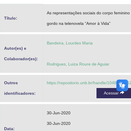
Advocacia-Geral da União
As representações sociais do corpo feminino
Título:
Banco Central do Brasil
gordo na telenovela “Amor à Vida”
Planalto
Bandeira, Lourdes Maria
Autor(es) e
Colaborador(es):
Rodrigues, Luiza Roure de Aguiar
Outros
https://repositorio.unb.br/handle/10482/3856
Acessar
identificadores:
30-Jun-2020
30-Jun-2020
Data: