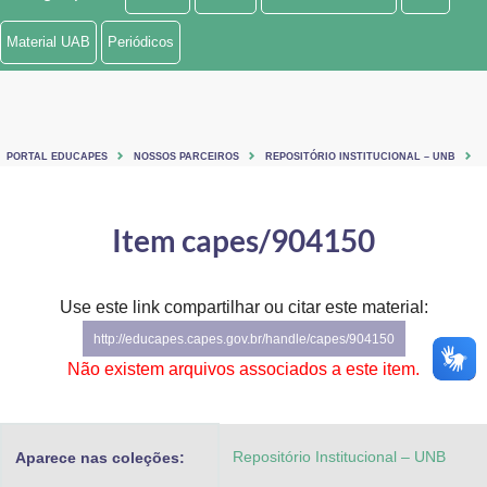
Ministério de Minas e Energia
Material UAB
Periódicos
Ministério da Ciência, Tecnologia, Inovações e Comunicações
Ministério do Meio Ambiente
PORTAL EDUCAPES
NOSSOS PARCEIROS
REPOSITÓRIO INSTITUCIONAL – UNB
Ministério do Turismo
Ministério do Desenvolvimento Regional
Item capes/904150
Controladoria-Geral da União
Use este link compartilhar ou citar este material:
Ministério da Mulher, da Família e dos Direitos Humanos
http://educapes.capes.gov.br/handle/capes/904150
Secretaria-Geral
Não existem arquivos associados a este item.
Secretaria de Governo
Repositório Institucional – UNB
Aparece nas coleções:
Gabinete de Segurança Institucional