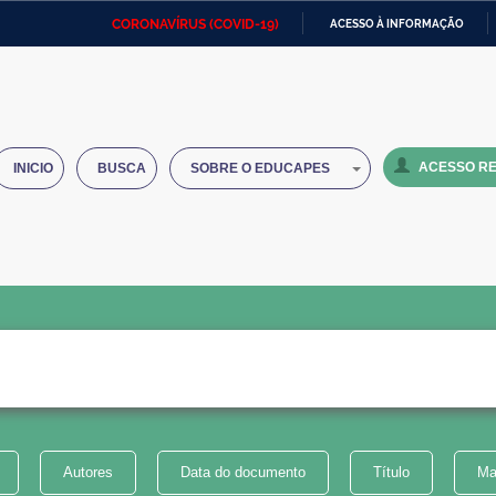
CORONAVÍRUS (COVID-19)
ACESSO À INFORMAÇÃO
Ministério da Defesa
Ministério das Relações
Mini
IR
Exteriores
PARA
O
Ministério da Cidadania
Ministério da Saúde
Mini
CONTEÚDO
ACESSO RE
INICIO
BUSCA
SOBRE O EDUCAPES
Ministério do Desenvolvimento
Controladoria-Geral da União
Minis
Regional
e do
Advocacia-Geral da União
Banco Central do Brasil
Plana
Autores
Data do documento
Título
Ma