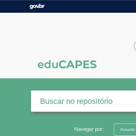
Casa Civil
Ministério da Justiça e
Segurança Pública
Ministério da Agricultura,
Ministério da Educação
Pecuária e Abastecimento
Ministério do Meio Ambiente
Ministério do Turismo
Secretaria de Governo
Gabinete de Segurança
Institucional
Navegar por:
Assunto