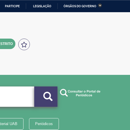
PARTICIPE
LEGISLAÇÃO
ÓRGÃOS DO GOVERNO
stério da Economia
Ministério da Infraestrutura
stério de Minas e Energia
Ministério da Ciência,
Tecnologia, Inovações e
Comunicações
STRITO
tério da Mulher, da Família
Secretaria-Geral
s Direitos Humanos
lto
terial UAB
Periódicos