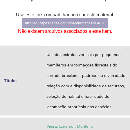
Advocacia-Geral da União
Use este link compartilhar ou citar este material:
Banco Central do Brasil
http://educapes.capes.gov.br/handle/capes/904026
Não existem arquivos associados a este item.
Planalto
Uso dos estratos verticais por pequenos
mamíferos em formações florestais do
cerrado brasileiro : padrões de diversidade,
Título:
relação com a disponibilidade de recursos,
seleção de hábitat e habilidade de
locomoção arborícola das espécies
Vieira, Emerson Monteiro