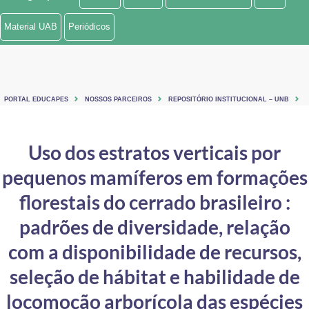
Ministério de Minas e Energia
Material UAB
Periódicos
Ministério da Ciência, Tecnologia, Inovações e Comunicações
Ministério do Meio Ambiente
PORTAL EDUCAPES
NOSSOS PARCEIROS
REPOSITÓRIO INSTITUCIONAL – UNB
Ministério do Turismo
Ministério do Desenvolvimento Regional
Uso dos estratos verticais por
pequenos mamíferos em formações
Controladoria-Geral da União
florestais do cerrado brasileiro :
Ministério da Mulher, da Família e dos Direitos Humanos
padrões de diversidade, relação
Secretaria-Geral
com a disponibilidade de recursos,
Secretaria de Governo
seleção de hábitat e habilidade de
Gabinete de Segurança Institucional
locomoção arborícola das espécies