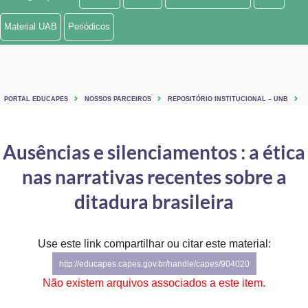
Ministério de Minas e Energia
Material UAB
Periódicos
Ministério da Ciência, Tecnologia, Inovações e Comunicações
Ministério do Meio Ambiente
PORTAL EDUCAPES
NOSSOS PARCEIROS
REPOSITÓRIO INSTITUCIONAL – UNB
Ministério do Turismo
Ministério do Desenvolvimento Regional
Ausências e silenciamentos : a ética
nas narrativas recentes sobre a
Controladoria-Geral da União
ditadura brasileira
Ministério da Mulher, da Família e dos Direitos Humanos
Secretaria-Geral
Use este link compartilhar ou citar este material:
Secretaria de Governo
http://educapes.capes.gov.br/handle/capes/904020
Não existem arquivos associados a este item.
Gabinete de Segurança Institucional