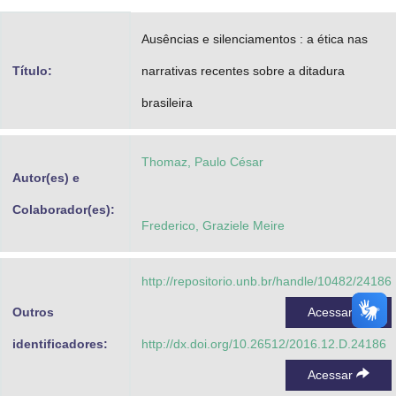
Advocacia-Geral da União
Ausências e silenciamentos : a ética nas
Banco Central do Brasil
Título:
narrativas recentes sobre a ditadura
Planalto
brasileira
Thomaz, Paulo César
Autor(es) e
Colaborador(es):
Frederico, Graziele Meire
http://repositorio.unb.br/handle/10482/24186
Outros
Acessar
identificadores:
http://dx.doi.org/10.26512/2016.12.D.24186
Acessar