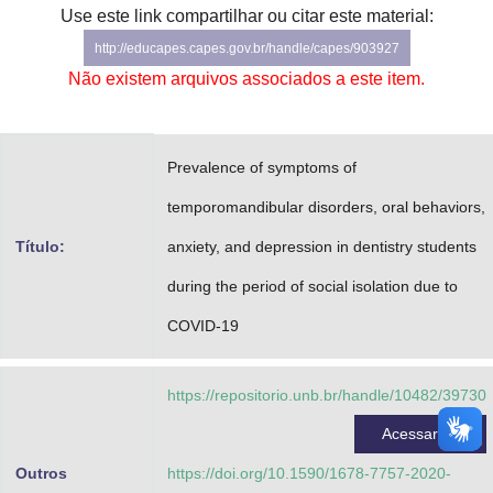
Use este link compartilhar ou citar este material:
Advocacia-Geral da União
http://educapes.capes.gov.br/handle/capes/903927
Banco Central do Brasil
Não existem arquivos associados a este item.
Planalto
Prevalence of symptoms of
temporomandibular disorders, oral behaviors,
Título:
anxiety, and depression in dentistry students
during the period of social isolation due to
COVID-19
https://repositorio.unb.br/handle/10482/39730
Acessar
Outros
https://doi.org/10.1590/1678-7757-2020-