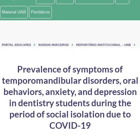
Ministério de Minas e Energia
Material UAB
Periódicos
Ministério da Ciência, Tecnologia, Inovações e Comunicações
Ministério do Meio Ambiente
PORTAL EDUCAPES
NOSSOS PARCEIROS
REPOSITÓRIO INSTITUCIONAL – UNB
Ministério do Turismo
Ministério do Desenvolvimento Regional
Prevalence of symptoms of
temporomandibular disorders, oral
Controladoria-Geral da União
behaviors, anxiety, and depression
Ministério da Mulher, da Família e dos Direitos Humanos
in dentistry students during the
Secretaria-Geral
period of social isolation due to
Secretaria de Governo
COVID-19
Gabinete de Segurança Institucional