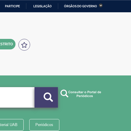
PARTICIPE
LEGISLAÇÃO
ÓRGÃOS DO GOVERNO
stério da Economia
Ministério da Infraestrutura
stério de Minas e Energia
Ministério da Ciência,
Tecnologia, Inovações e
Comunicações
STRITO
tério da Mulher, da Família
Secretaria-Geral
s Direitos Humanos
lto
terial UAB
Periódicos