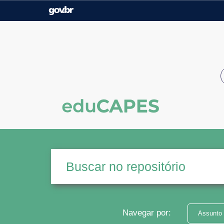
Casa Civil
Ministério da Justiça e
Segurança Pública
Ministério da Agricultura,
Ministério da Educação
Pecuária e Abastecimento
Ministério do Meio Ambiente
Ministério do Turismo
Secretaria de Governo
Gabinete de Segurança
Institucional
Navegar por:
Assunto