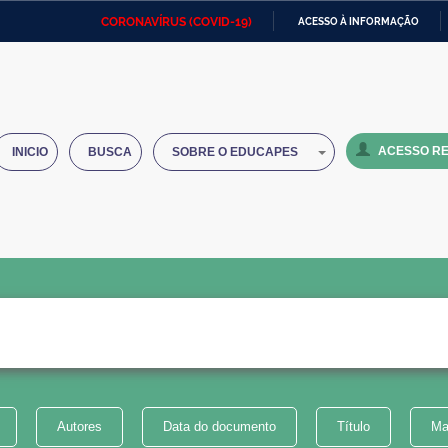
CORONAVÍRUS (COVID-19)
ACESSO À INFORMAÇÃO
Ministério da Defesa
Ministério das Relações
Mini
IR
Exteriores
PARA
O
Ministério da Cidadania
Ministério da Saúde
Mini
CONTEÚDO
ACESSO RE
INICIO
BUSCA
SOBRE O EDUCAPES
Ministério do Desenvolvimento
Controladoria-Geral da União
Minis
Regional
e do
Advocacia-Geral da União
Banco Central do Brasil
Plana
Autores
Data do documento
Título
Ma