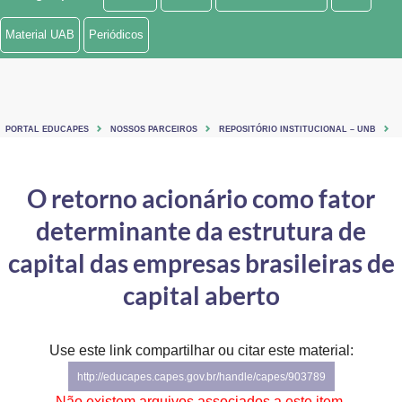
Ministério de Minas e Energia
Material UAB
Periódicos
Ministério da Ciência, Tecnologia, Inovações e Comunicações
Ministério do Meio Ambiente
PORTAL EDUCAPES
NOSSOS PARCEIROS
REPOSITÓRIO INSTITUCIONAL – UNB
Ministério do Turismo
Ministério do Desenvolvimento Regional
O retorno acionário como fator
determinante da estrutura de
Controladoria-Geral da União
capital das empresas brasileiras de
Ministério da Mulher, da Família e dos Direitos Humanos
capital aberto
Secretaria-Geral
Secretaria de Governo
Use este link compartilhar ou citar este material:
http://educapes.capes.gov.br/handle/capes/903789
Gabinete de Segurança Institucional
Não existem arquivos associados a este item.