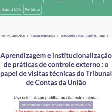
Ministério de Minas e Energia
Material UAB
Periódicos
Ministério da Ciência, Tecnologia, Inovações e Comunicações
Ministério do Meio Ambiente
PORTAL EDUCAPES
NOSSOS PARCEIROS
REPOSITÓRIO INSTITUCIONAL – UNB
Ministério do Turismo
Ministério do Desenvolvimento Regional
Aprendizagem e institucionalização
de práticas de controle externo : o
Controladoria-Geral da União
papel de visitas técnicas do Tribunal
Ministério da Mulher, da Família e dos Direitos Humanos
de Contas da União
Secretaria-Geral
Secretaria de Governo
Use este link compartilhar ou citar este material:
http://educapes.capes.gov.br/handle/capes/903776
Gabinete de Segurança Institucional
Não existem arquivos associados a este item.