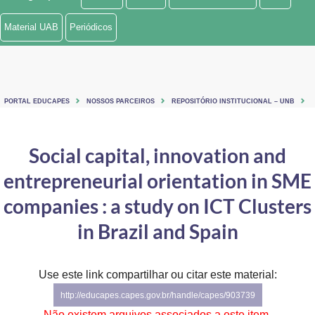
Ministério de Minas e Energia
Material UAB
Periódicos
Ministério da Ciência, Tecnologia, Inovações e Comunicações
Ministério do Meio Ambiente
PORTAL EDUCAPES
NOSSOS PARCEIROS
REPOSITÓRIO INSTITUCIONAL – UNB
Ministério do Turismo
Ministério do Desenvolvimento Regional
Social capital, innovation and
entrepreneurial orientation in SME
Controladoria-Geral da União
companies : a study on ICT Clusters
Ministério da Mulher, da Família e dos Direitos Humanos
in Brazil and Spain
Secretaria-Geral
Secretaria de Governo
Use este link compartilhar ou citar este material:
http://educapes.capes.gov.br/handle/capes/903739
Gabinete de Segurança Institucional
Não existem arquivos associados a este item.