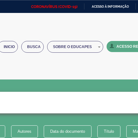
CORONAVÍRUS (COVID-19)
ACESSO À INFORMAÇÃO
Ministério da Defesa
Ministério das Relações
Mini
IR
Exteriores
PARA
O
Ministério da Cidadania
Ministério da Saúde
Mini
CONTEÚDO
ACESSO RE
INICIO
BUSCA
SOBRE O EDUCAPES
Ministério do Desenvolvimento
Controladoria-Geral da União
Minis
Regional
e do
Advocacia-Geral da União
Banco Central do Brasil
Plana
Autores
Data do documento
Título
Ma