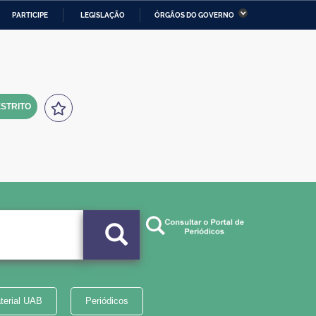
PARTICIPE
LEGISLAÇÃO
ÓRGÃOS DO GOVERNO
stério da Economia
Ministério da Infraestrutura
stério de Minas e Energia
Ministério da Ciência,
Tecnologia, Inovações e
Comunicações
STRITO
tério da Mulher, da Família
Secretaria-Geral
s Direitos Humanos
lto
terial UAB
Periódicos