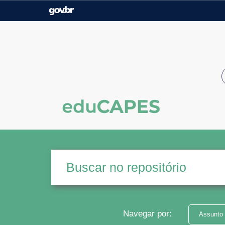
Casa Civil
Ministério da Justiça e
Segurança Pública
Ministério da Agricultura,
Ministério da Educação
Pecuária e Abastecimento
Ministério do Meio Ambiente
Ministério do Turismo
Secretaria de Governo
Gabinete de Segurança
Institucional
Navegar por:
Assunto