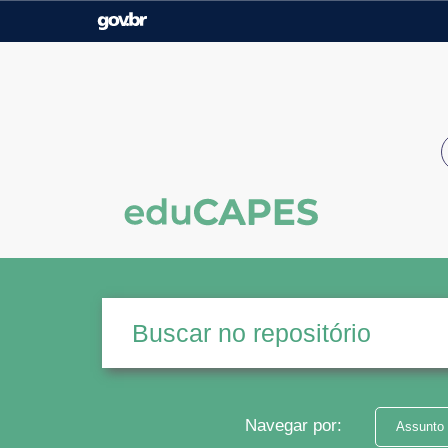
Casa Civil
Ministério da Justiça e
Segurança Pública
Ministério da Agricultura,
Ministério da Educação
Pecuária e Abastecimento
Ministério do Meio Ambiente
Ministério do Turismo
Secretaria de Governo
Gabinete de Segurança
Institucional
Navegar por:
Assunto