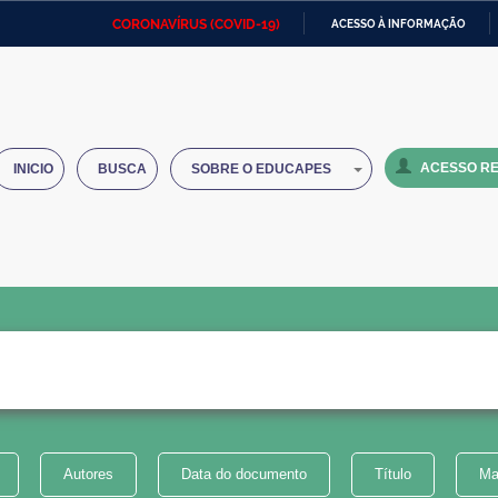
CORONAVÍRUS (COVID-19)
ACESSO À INFORMAÇÃO
Ministério da Defesa
Ministério das Relações
Mini
IR
Exteriores
PARA
O
Ministério da Cidadania
Ministério da Saúde
Mini
CONTEÚDO
ACESSO RE
INICIO
BUSCA
SOBRE O EDUCAPES
Ministério do Desenvolvimento
Controladoria-Geral da União
Minis
Regional
e do
Advocacia-Geral da União
Banco Central do Brasil
Plana
Autores
Data do documento
Título
Ma