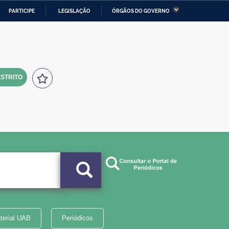
PARTICIPE
LEGISLAÇÃO
ÓRGÃOS DO GOVERNO
stério da Economia
Ministério da Infraestrutura
stério de Minas e Energia
Ministério da Ciência,
Tecnologia, Inovações e
Comunicações
STRITO
tério da Mulher, da Família
Secretaria-Geral
s Direitos Humanos
lto
terial UAB
Periódicos