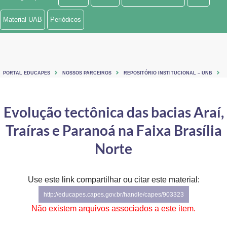
Ministério de Minas e Energia
Material UAB
Periódicos
Ministério da Ciência, Tecnologia, Inovações e Comunicações
Ministério do Meio Ambiente
PORTAL EDUCAPES
NOSSOS PARCEIROS
REPOSITÓRIO INSTITUCIONAL – UNB
Ministério do Turismo
Ministério do Desenvolvimento Regional
Evolução tectônica das bacias Araí,
Traíras e Paranoá na Faixa Brasília
Controladoria-Geral da União
Norte
Ministério da Mulher, da Família e dos Direitos Humanos
Secretaria-Geral
Use este link compartilhar ou citar este material:
Secretaria de Governo
http://educapes.capes.gov.br/handle/capes/903323
Não existem arquivos associados a este item.
Gabinete de Segurança Institucional