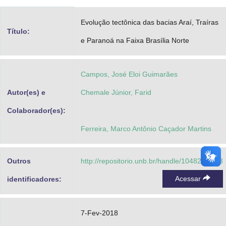
Advocacia-Geral da União
Evolução tectônica das bacias Araí, Traíras
Título:
Banco Central do Brasil
e Paranoá na Faixa Brasília Norte
Planalto
Campos, José Eloi Guimarães
Autor(es) e
Chemale Júnior, Farid
Colaborador(es):
Ferreira, Marco Antônio Caçador Martins
Outros
http://repositorio.unb.br/handle/10482/31173
Acessar
identificadores:
7-Fev-2018