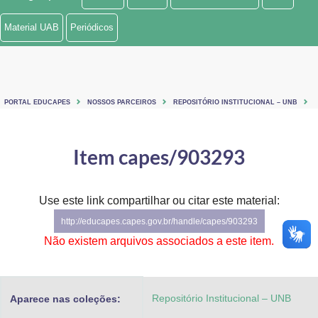
Ministério de Minas e Energia
Material UAB
Periódicos
Ministério da Ciência, Tecnologia, Inovações e Comunicações
Ministério do Meio Ambiente
PORTAL EDUCAPES
NOSSOS PARCEIROS
REPOSITÓRIO INSTITUCIONAL – UNB
Ministério do Turismo
Ministério do Desenvolvimento Regional
Item capes/903293
Controladoria-Geral da União
Use este link compartilhar ou citar este material:
Ministério da Mulher, da Família e dos Direitos Humanos
http://educapes.capes.gov.br/handle/capes/903293
Secretaria-Geral
Não existem arquivos associados a este item.
Secretaria de Governo
Repositório Institucional – UNB
Aparece nas coleções:
Gabinete de Segurança Institucional