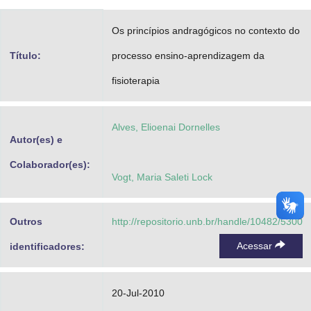
Advocacia-Geral da União
Os princípios andragógicos no contexto do
Banco Central do Brasil
Título:
processo ensino-aprendizagem da
Planalto
fisioterapia
Alves, Elioenai Dornelles
Autor(es) e
Colaborador(es):
Vogt, Maria Saleti Lock
Outros
http://repositorio.unb.br/handle/10482/5300
Acessar
identificadores:
20-Jul-2010