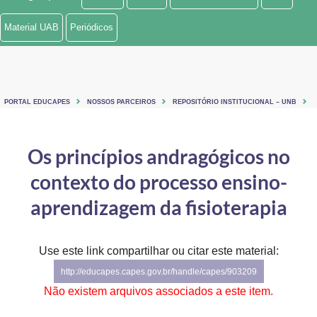
Ministério de Minas e Energia
Material UAB
Periódicos
Ministério da Ciência, Tecnologia, Inovações e Comunicações
Ministério do Meio Ambiente
PORTAL EDUCAPES
NOSSOS PARCEIROS
REPOSITÓRIO INSTITUCIONAL – UNB
Ministério do Turismo
Ministério do Desenvolvimento Regional
Os princípios andragógicos no
contexto do processo ensino-
Controladoria-Geral da União
aprendizagem da fisioterapia
Ministério da Mulher, da Família e dos Direitos Humanos
Secretaria-Geral
Use este link compartilhar ou citar este material:
Secretaria de Governo
http://educapes.capes.gov.br/handle/capes/903209
Não existem arquivos associados a este item.
Gabinete de Segurança Institucional