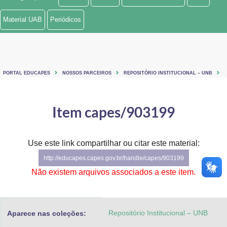
Ministério de Minas e Energia
Material UAB
Periódicos
Ministério da Ciência, Tecnologia, Inovações e Comunicações
Ministério do Meio Ambiente
PORTAL EDUCAPES
NOSSOS PARCEIROS
REPOSITÓRIO INSTITUCIONAL – UNB
Ministério do Turismo
Ministério do Desenvolvimento Regional
Item capes/903199
Controladoria-Geral da União
Use este link compartilhar ou citar este material:
Ministério da Mulher, da Família e dos Direitos Humanos
http://educapes.capes.gov.br/handle/capes/903199
Secretaria-Geral
Não existem arquivos associados a este item.
Secretaria de Governo
Repositório Institucional – UNB
Aparece nas coleções:
Gabinete de Segurança Institucional