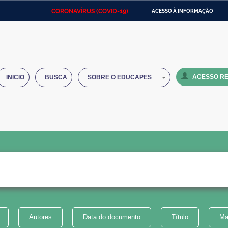
CORONAVÍRUS (COVID-19)
ACESSO À INFORMAÇÃO
Ministério da Defesa
Ministério das Relações
Mini
IR
Exteriores
PARA
O
Ministério da Cidadania
Ministério da Saúde
Mini
CONTEÚDO
ACESSO RE
INICIO
BUSCA
SOBRE O EDUCAPES
Ministério do Desenvolvimento
Controladoria-Geral da União
Minis
Regional
e do
Advocacia-Geral da União
Banco Central do Brasil
Plana
Autores
Data do documento
Título
Ma