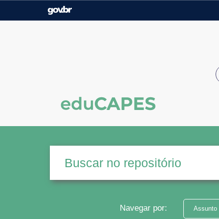
Casa Civil
Ministério da Justiça e
Segurança Pública
Ministério da Agricultura,
Ministério da Educação
Pecuária e Abastecimento
Ministério do Meio Ambiente
Ministério do Turismo
Secretaria de Governo
Gabinete de Segurança
Institucional
Navegar por:
Assunto