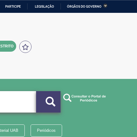
PARTICIPE
LEGISLAÇÃO
ÓRGÃOS DO GOVERNO
stério da Economia
Ministério da Infraestrutura
stério de Minas e Energia
Ministério da Ciência,
Tecnologia, Inovações e
Comunicações
STRITO
tério da Mulher, da Família
Secretaria-Geral
s Direitos Humanos
lto
terial UAB
Periódicos