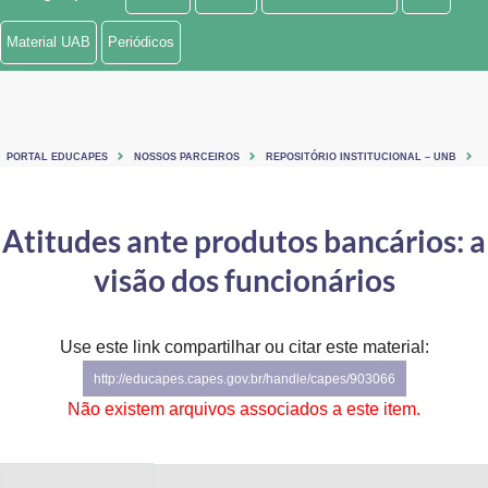
Ministério de Minas e Energia
Material UAB
Periódicos
Ministério da Ciência, Tecnologia, Inovações e Comunicações
Ministério do Meio Ambiente
PORTAL EDUCAPES
NOSSOS PARCEIROS
REPOSITÓRIO INSTITUCIONAL – UNB
Ministério do Turismo
Ministério do Desenvolvimento Regional
Atitudes ante produtos bancários: a
visão dos funcionários
Controladoria-Geral da União
Ministério da Mulher, da Família e dos Direitos Humanos
Use este link compartilhar ou citar este material:
Secretaria-Geral
http://educapes.capes.gov.br/handle/capes/903066
Não existem arquivos associados a este item.
Secretaria de Governo
Gabinete de Segurança Institucional