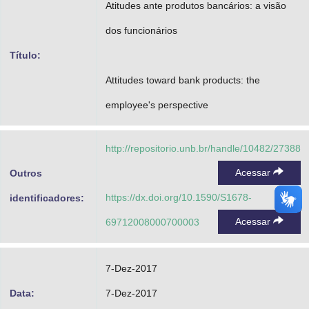
Atitudes ante produtos bancários: a visão
Advocacia-Geral da União
dos funcionários
Banco Central do Brasil
Título:
Planalto
Attitudes toward bank products: the
employee's perspective
http://repositorio.unb.br/handle/10482/27388
Acessar
Outros
https://dx.doi.org/10.1590/S1678-
identificadores:
Acessar
69712008000700003
7-Dez-2017
Data:
7-Dez-2017