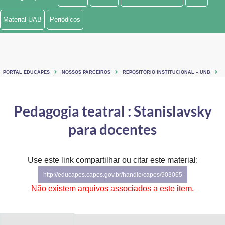
Ministério de Minas e Energia
Material UAB
Periódicos
Ministério da Ciência, Tecnologia, Inovações e Comunicações
Ministério do Meio Ambiente
PORTAL EDUCAPES
NOSSOS PARCEIROS
REPOSITÓRIO INSTITUCIONAL – UNB
Ministério do Turismo
Ministério do Desenvolvimento Regional
Pedagogia teatral : Stanislavsky
para docentes
Controladoria-Geral da União
Ministério da Mulher, da Família e dos Direitos Humanos
Use este link compartilhar ou citar este material:
Secretaria-Geral
http://educapes.capes.gov.br/handle/capes/903065
Não existem arquivos associados a este item.
Secretaria de Governo
Gabinete de Segurança Institucional