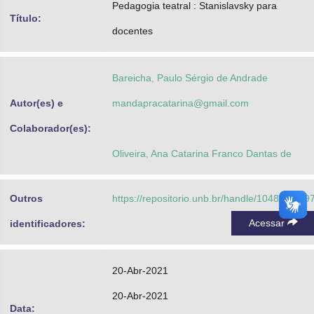
Pedagogia teatral : Stanislavsky para
Advocacia-Geral da União
Título:
docentes
Banco Central do Brasil
Planalto
Bareicha, Paulo Sérgio de Andrade
Autor(es) e
mandapracatarina@gmail.com
Colaborador(es):
Oliveira, Ana Catarina Franco Dantas de
Outros
https://repositorio.unb.br/handle/10482/4059
Acessar
identificadores:
20-Abr-2021
20-Abr-2021
Data: