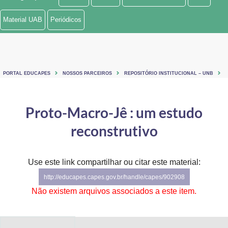
Ministério de Minas e Energia
Material UAB
Periódicos
Ministério da Ciência, Tecnologia, Inovações e Comunicações
Ministério do Meio Ambiente
PORTAL EDUCAPES
NOSSOS PARCEIROS
REPOSITÓRIO INSTITUCIONAL – UNB
Ministério do Turismo
Ministério do Desenvolvimento Regional
Proto-Macro-Jê : um estudo
reconstrutivo
Controladoria-Geral da União
Ministério da Mulher, da Família e dos Direitos Humanos
Use este link compartilhar ou citar este material:
Secretaria-Geral
http://educapes.capes.gov.br/handle/capes/902908
Não existem arquivos associados a este item.
Secretaria de Governo
Gabinete de Segurança Institucional