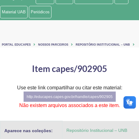
Ministério de Minas e Energia
Material UAB
Periódicos
Ministério da Ciência, Tecnologia, Inovações e Comunicações
Ministério do Meio Ambiente
PORTAL EDUCAPES
NOSSOS PARCEIROS
REPOSITÓRIO INSTITUCIONAL – UNB
Ministério do Turismo
Ministério do Desenvolvimento Regional
Item capes/902905
Controladoria-Geral da União
Use este link compartilhar ou citar este material:
Ministério da Mulher, da Família e dos Direitos Humanos
http://educapes.capes.gov.br/handle/capes/902905
Secretaria-Geral
Não existem arquivos associados a este item.
Secretaria de Governo
Repositório Institucional – UNB
Aparece nas coleções:
Gabinete de Segurança Institucional