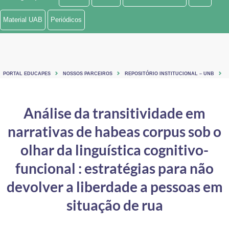
Ministério de Minas e Energia
Material UAB
Periódicos
Ministério da Ciência, Tecnologia, Inovações e Comunicações
Ministério do Meio Ambiente
PORTAL EDUCAPES
NOSSOS PARCEIROS
REPOSITÓRIO INSTITUCIONAL – UNB
Ministério do Turismo
Ministério do Desenvolvimento Regional
Análise da transitividade em
narrativas de habeas corpus sob o
Controladoria-Geral da União
olhar da linguística cognitivo-
Ministério da Mulher, da Família e dos Direitos Humanos
funcional : estratégias para não
Secretaria-Geral
devolver a liberdade a pessoas em
Secretaria de Governo
situação de rua
Gabinete de Segurança Institucional