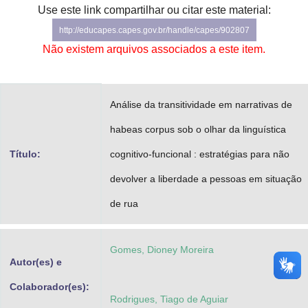
Use este link compartilhar ou citar este material:
Advocacia-Geral da União
http://educapes.capes.gov.br/handle/capes/902807
Banco Central do Brasil
Não existem arquivos associados a este item.
Planalto
Análise da transitividade em narrativas de
habeas corpus sob o olhar da linguística
Título:
cognitivo-funcional : estratégias para não
devolver a liberdade a pessoas em situação
de rua
Gomes, Dioney Moreira
Autor(es) e
Colaborador(es):
Rodrigues, Tiago de Aguiar