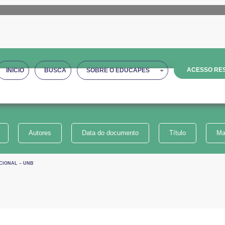
ACESSO RES
INICIO
BUSCA
SOBRE O EDUCAPES
Autores
Data do documento
Título
Ma
CIONAL – UNB