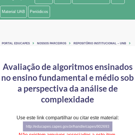
Ministério de Minas e Energia
Material UAB
Periódicos
Ministério da Ciência, Tecnologia, Inovações e Comunicações
Ministério do Meio Ambiente
PORTAL EDUCAPES
NOSSOS PARCEIROS
REPOSITÓRIO INSTITUCIONAL – UNB
Ministério do Turismo
Ministério do Desenvolvimento Regional
Avaliação de algoritmos ensinados
no ensino fundamental e médio sob
Controladoria-Geral da União
a perspectiva da análise de
Ministério da Mulher, da Família e dos Direitos Humanos
complexidade
Secretaria-Geral
Secretaria de Governo
Use este link compartilhar ou citar este material:
http://educapes.capes.gov.br/handle/capes/902693
Gabinete de Segurança Institucional
Não existem arquivos associados a este item.