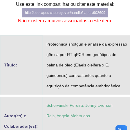
Use este link compartilhar ou citar este material:
Advocacia-Geral da União
http://educapes.capes.gov.br/handle/capes/902609
Banco Central do Brasil
Não existem arquivos associados a este item.
Planalto
Proteômica shotgun e análise da expressão
gênica por RT-qPCR em genótipos de
Título:
palma de óleo (Elaeis oleifera x E.
guineensis) contrastantes quanto a
aquisição da competência embriogênica
Scherwinski-Pereira, Jonny Everson
Autor(es) e
Reis, Angela Mehta dos
Colaborador(es):