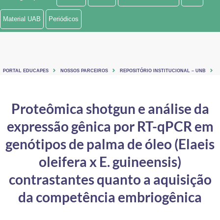
Ministério de Minas e Energia
Material UAB
Periódicos
Ministério da Ciência, Tecnologia, Inovações e Comunicações
Ministério do Meio Ambiente
PORTAL EDUCAPES
NOSSOS PARCEIROS
REPOSITÓRIO INSTITUCIONAL – UNB
Ministério do Turismo
Ministério do Desenvolvimento Regional
Proteômica shotgun e análise da
expressão gênica por RT-qPCR em
Controladoria-Geral da União
genótipos de palma de óleo (Elaeis
Ministério da Mulher, da Família e dos Direitos Humanos
oleifera x E. guineensis)
Secretaria-Geral
contrastantes quanto a aquisição
Secretaria de Governo
da competência embriogênica
Gabinete de Segurança Institucional