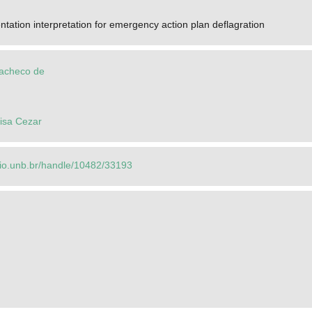
ntation interpretation for emergency action plan deflagration
Pacheco de
uisa Cezar
orio.unb.br/handle/10482/33193