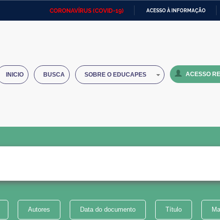
CORONAVÍRUS (COVID-19)
ACESSO À INFORMAÇÃO
Ministério da Defesa
Ministério das Relações
Mini
IR
Exteriores
PARA
O
Ministério da Cidadania
Ministério da Saúde
Mini
CONTEÚDO
ACESSO RE
INICIO
BUSCA
SOBRE O EDUCAPES
Ministério do Desenvolvimento
Controladoria-Geral da União
Minis
Regional
e do
Advocacia-Geral da União
Banco Central do Brasil
Plana
Autores
Data do documento
Título
Ma