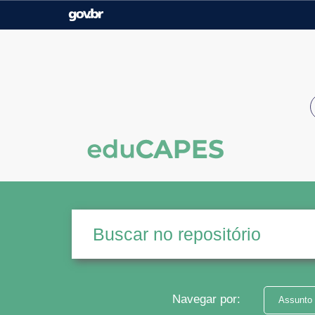
Casa Civil
Ministério da Justiça e
Segurança Pública
Ministério da Agricultura,
Ministério da Educação
Pecuária e Abastecimento
Ministério do Meio Ambiente
Ministério do Turismo
Secretaria de Governo
Gabinete de Segurança
Institucional
Navegar por:
Assunto