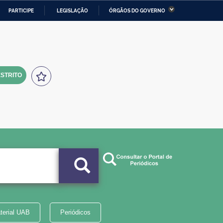
PARTICIPE
LEGISLAÇÃO
ÓRGÃOS DO GOVERNO
stério da Economia
Ministério da Infraestrutura
stério de Minas e Energia
Ministério da Ciência,
Tecnologia, Inovações e
Comunicações
STRITO
tério da Mulher, da Família
Secretaria-Geral
s Direitos Humanos
lto
terial UAB
Periódicos