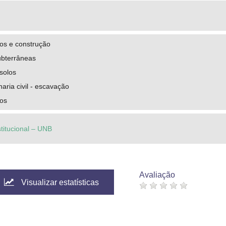
tos e construção
bterrâneas
solos
aria civil - escavação
cos
stitucional – UNB
Avaliação
Visualizar estatísticas